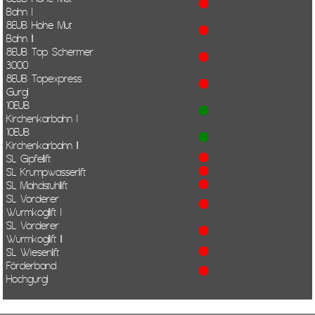
Bahn I
8EUB Hohe Mut
Bahn II
8EUB Top Schermer
3000
8EUB Topexpress
Gurgl
10EUB
Kirchenkarbahn I
10EUB
Kirchenkarbahn II
SL Gipfellift
SL Krumpwasserlift
SL Mahdstuhllift
SL Vorderer
Wurmkogllift I
SL Vorderer
Wurmkogllift II
SL Wiesenlift
Förderband
Hochgurgl