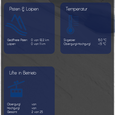
Pisten & Loipen
Temperatur
Geöffnete Pisten
0 von 112.2 km
Skigebiet
15.0 °C
Loipen
0 von 11 km
Obergurgl-Hochgurgl
-1.5 °C
Lifte in Betrieb
Obergurgl
von
Hochgurgl
von
Gesamt
2 von 25