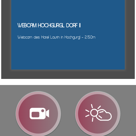
WEBCAM HOCHGURGL DORF II
Webcam des Hotel Laurin in Hochgurgl - 2.150m