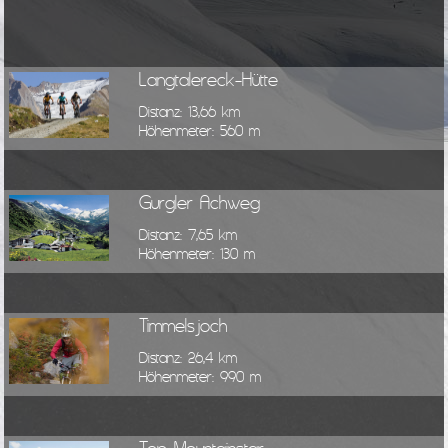
Langtalereck-Hütte
Distanz: 13,66 km
Höhenmeter: 560 m
Gurgler Achweg
Distanz: 7,65 km
Höhenmeter: 130 m
Timmelsjoch
Distanz: 26,4 km
Höhenmeter: 990 m