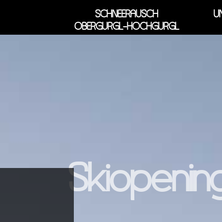
SCHNEERAUSCH
U
OBERGURGL-HOCHGURGL
Skiopenin