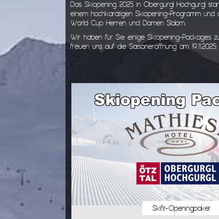
Das Skiopening 2025 in Obergurgl Hochgurgl starte
einem hochkarätigen Skiopening-Programm und d
World Cup Herren und Damen Slalom.
Wir haben für Sie einige Skiopening-Packages
freuen uns auf die Saisoneröffnung am 19.11.2025:
Skifit-Openingpaket